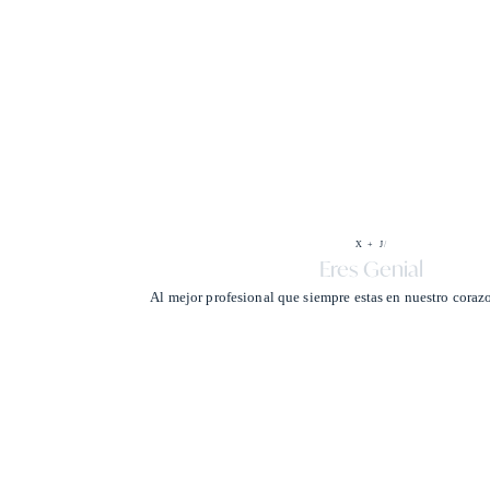
X + J
/
Eres Genial
Al mejor profesional que siempre estas en nuestro coraz