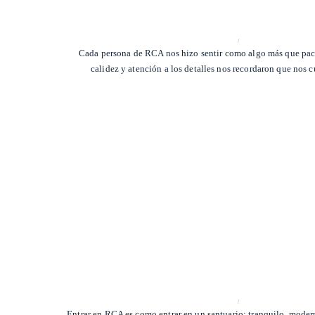
/
Cada persona de RCA nos hizo sentir como algo más que pac
calidez y atención a los detalles nos recordaron que nos 
/
Entrar en RCA es como entrar en un santuario: tranquilo, modern