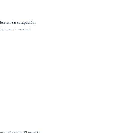
ientes. Su compasión,
cuidaban de verdad.
o y relajante. El espacio