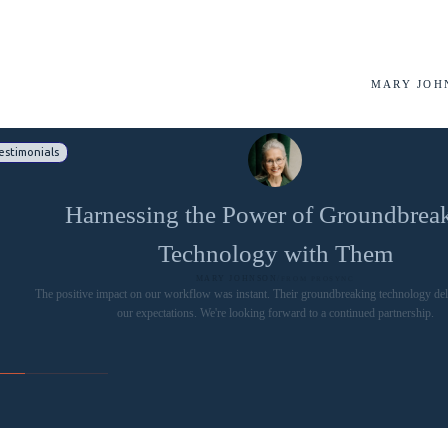
MARY JOH
estimonials
Harnessing the Power of Groundbrea
Technology with Them
MARY JOHNSON
/
FROM PROSYNC
The positive impact on our workflow was instant. Their groundbreaking technology de
our expectations. We're looking forward to a continued partnership.