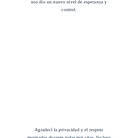
nos dio un nuevo nivel de esperanza y
control.
/
Agradecí la privacidad y el respeto
mostrados durante todas mis citas. Incluso