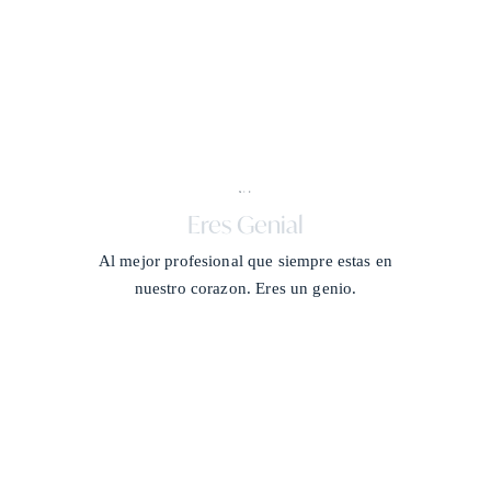
X + J
/
Eres Genial
Al mejor profesional que siempre estas en
nuestro corazon. Eres un genio.