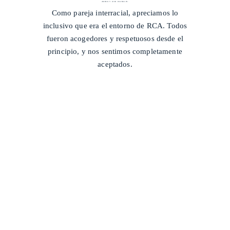
AMBER Y JOSH FRANKLIN
/
Como pareja interracial, apreciamos lo
inclusivo que era el entorno de RCA. Todos
fueron acogedores y respetuosos desde el
principio, y nos sentimos completamente
aceptados.