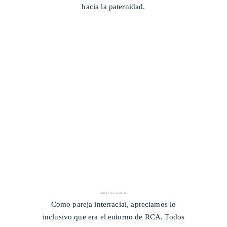
hacia la paternidad.
AMBER Y JOSH FRANKLIN
/
Como pareja interracial, apreciamos lo
inclusivo que era el entorno de RCA. Todos