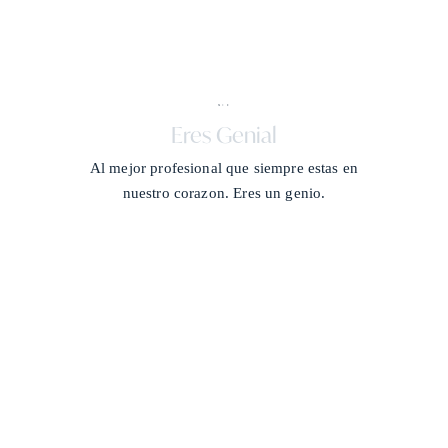
X + J
/
Eres Genial
Al mejor profesional que siempre estas en
nuestro corazon. Eres un genio.