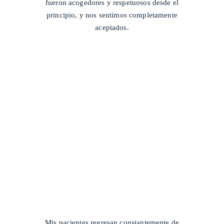
fueron acogedores y respetuosos desde el
principio, y nos sentimos completamente
aceptados.
/
Mis pacientes regresan constantemente de