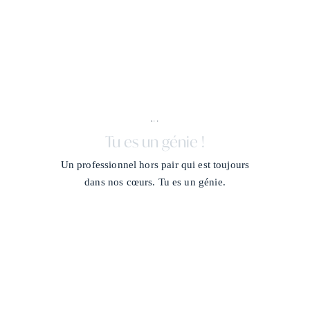
X + J
/
Tu es un génie !
Un professionnel hors pair qui est toujours
dans nos cœurs. Tu es un génie.