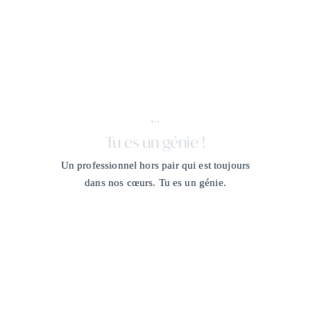
X + J
/
Tu es un génie !
Un professionnel hors pair qui est toujours
dans nos cœurs. Tu es un génie.