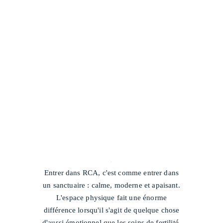
/
Entrer dans RCA, c'est comme entrer dans
un sanctuaire : calme, moderne et apaisant.
L'espace physique fait une énorme
différence lorsqu'il s'agit de quelque chose
d'aussi émotionnel que les soins de fertilité.