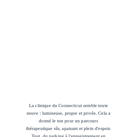
/
La clinique du Connecticut semble toute
neuve : lumineuse, propre et privée. Cela a
donné le ton pour un parcours
thérapeutique sûr, apaisant et plein d'espoir.
Tout, du parking à l'enregistrement en