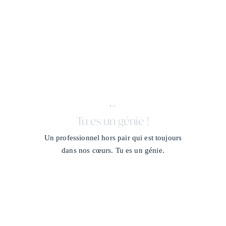
X + J
/
Tu es un génie !
Un professionnel hors pair qui est toujours
dans nos cœurs. Tu es un génie.