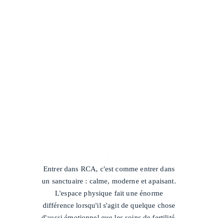
/
Entrer dans RCA, c'est comme entrer dans
un sanctuaire : calme, moderne et apaisant.
L'espace physique fait une énorme
différence lorsqu'il s'agit de quelque chose
d'aussi émotionnel que les soins de fertilité.