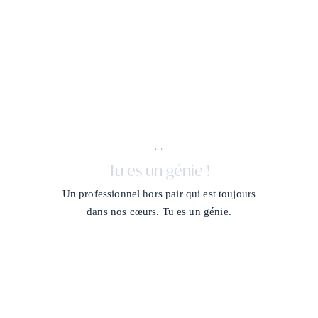
X + J
/
Tu es un génie !
Un professionnel hors pair qui est toujours
dans nos cœurs. Tu es un génie.