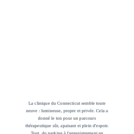
/
La clinique du Connecticut semble toute
neuve : lumineuse, propre et privée. Cela a
donné le ton pour un parcours
thérapeutique sûr, apaisant et plein d'espoir.
Tout, du parking à l'enregistrement en