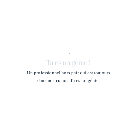
X + J
/
Tu es un génie !
Un professionnel hors pair qui est toujours
dans nos cœurs. Tu es un génie.