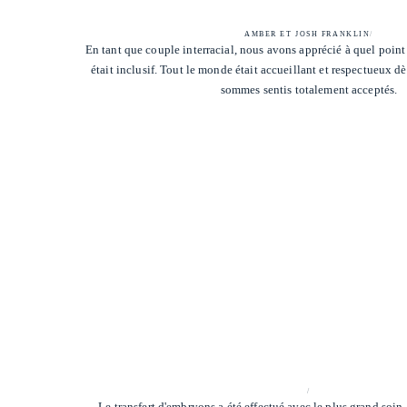
AMBER ET JOSH FRANKLIN
/
En tant que couple interracial, nous avons apprécié à quel poi
était inclusif. Tout le monde était accueillant et respectueux dè
sommes sentis totalement acceptés.
/
Le transfert d'embryons a été effectué avec le plus grand soin. 