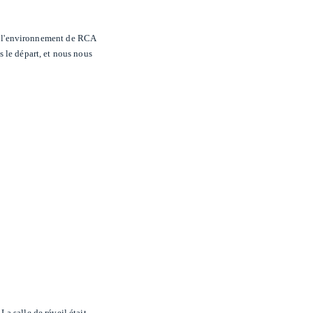
nt l'environnement de RCA
s le départ, et nous nous
La salle de réveil était