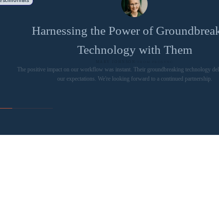
Harnessing the Power of Groundbrea
Technology with Them
MARY JOHNSON
/
FROM PROSYNC
The positive impact on our workflow was instant. Their groundbreaking technology de
our expectations. We're looking forward to a continued partnership.