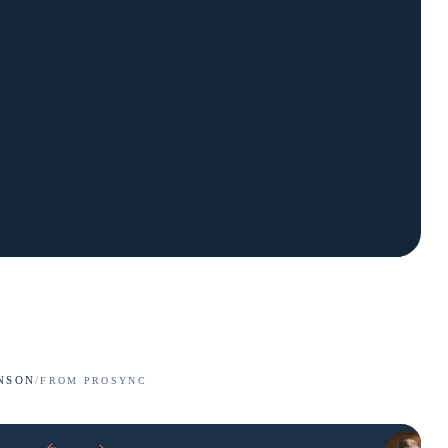
NSON
/
FROM PROSYNC