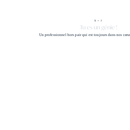
X + J
/
Tu es un génie !
Un professionnel hors pair qui est toujours dans nos cœur