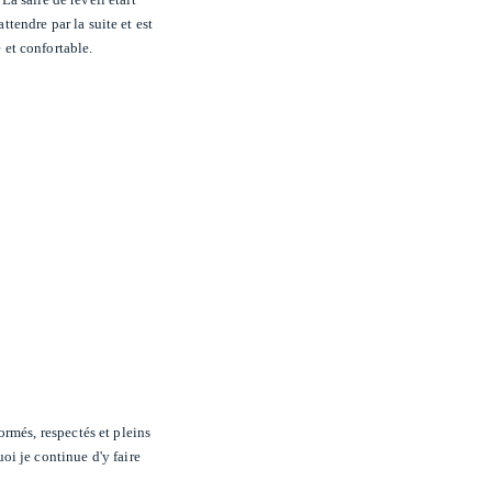
ttendre par la suite et est
 et confortable.
rmés, respectés et pleins
uoi je continue d'y faire