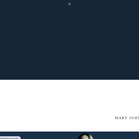
MARY JOH
estimonials