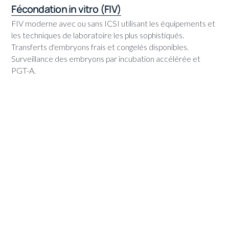
Fécondation in vitro (FIV)
FIV moderne avec ou sans ICSI utilisant les équipements et
les techniques de laboratoire les plus sophistiqués.
Transferts d'embryons frais et congelés disponibles.
Surveillance des embryons par incubation accélérée et
PGT-A.
En savoir plus
Congélation des ovules/préservation de la
fertilité
Cryoconservation facultative ou médicalement indiquée
pour les femmes souhaitant préserver leur potentiel de
fertilité en raison de leur âge, de leur état de santé ou de
facteurs sociaux. Stockage sécurisé à long terme avec des
options flexibles.
Explorez