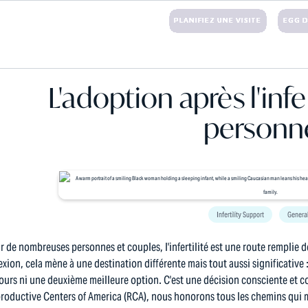
OUS UN E-MAIL
+1 (203) 221-3424
PLANIFIEZ UNE VISITE
EGG 
ES
TRAITEMENTS
DON D'OVULES
MATERNITÉ DE SUBSTITUTION
FINANCI
L'adoption après l'infe
personn
Infertility Support
General
r de nombreuses personnes et couples, l'infertilité est une route remplie de
exion, cela mène à une destination différente mais tout aussi significative :
ours ni une deuxième meilleure option. C'est une décision consciente et c
roductive Centers of America (RCA), nous honorons tous les chemins qui m