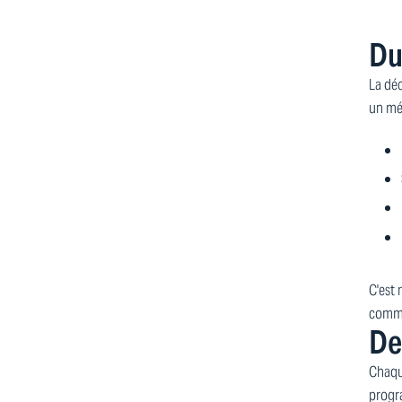
Du
La déc
un mé
C'est 
comme 
De
Chaque
progr