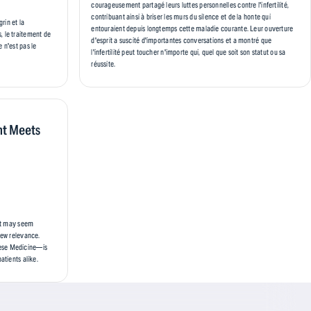
courageusement partagé leurs luttes personnelles contre l'infertilité,
contribuant ainsi à briser les murs du silence et de la honte qui
grin et la
entouraient depuis longtemps cette maladie courante. Leur ouverture
, le traitement de
d'esprit a suscité d'importantes conversations et a montré que
 n'est pas le
l'infertilité peut toucher n'importe qui, quel que soit son statut ou sa
réussite.
nt Meets
 it may seem
new relevance.
nese Medicine—is
atients alike.