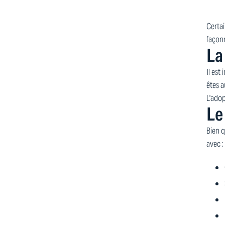
Certai
façon
La
Il est
êtes a
L'adop
Le
Bien q
avec :