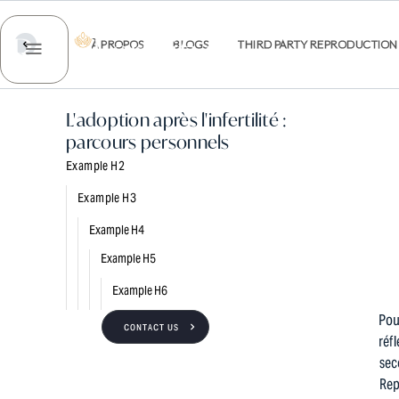
ENVOYEZ-N
À PROPOS
BLOGS
THIRD PARTY REPRODUCTION
À PROPOS DE NOUS
DES SERVIC
L'adoption après l'infertilité :
parcours personnels
Example H2
Example H3
Example H4
Example H5
Example H6
Pou
CONTACT US
réfl
sec
Rep