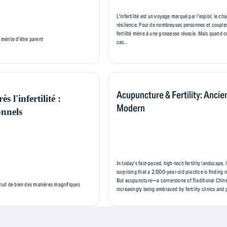
L'infertilité est un voyage marqué par l'espoir, le cha
résilience. Pour de nombreuses personnes et couples
fertilité mène à une grossesse réussie. Mais quand ce
mérite d'être parent
cas...
Acupuncture & Fertility: Ancie
 l'infertilité :
Modern
onnels
In today’s fast-paced, high-tech fertility landscape,
surprising that a 2,000-year-old practice is finding 
But acupuncture—a cornerstone of Traditional Chi
truit de bien des manières magnifiques
increasingly being embraced by fertility clinics and p