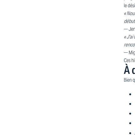
le dés
« Nous
début
— Jen
« J'ai
renco
— Mig
Ces hi
À 
Bien q