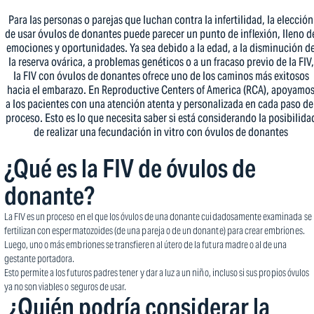
Para las personas o parejas que luchan contra la infertilidad, la elección
de usar óvulos de donantes puede parecer un punto de inflexión, lleno d
emociones y oportunidades. Ya sea debido a la edad, a la disminución d
la reserva ovárica, a problemas genéticos o a un fracaso previo de la FIV,
la FIV con óvulos de donantes ofrece uno de los caminos más exitosos
hacia el embarazo. En Reproductive Centers of America (RCA), apoyamo
a los pacientes con una atención atenta y personalizada en cada paso de
proceso. Esto es lo que necesita saber si está considerando la posibilida
de realizar una fecundación in vitro con óvulos de donantes
¿Qué es la FIV de óvulos de
donante?
La FIV es un proceso en el que los óvulos de una donante cuidadosamente examinada se
fertilizan con espermatozoides (de una pareja o de un donante) para crear embriones.
Luego, uno o más embriones se transfieren al útero de la futura madre o al de una
gestante portadora.
Esto permite a los futuros padres tener y dar a luz a un niño, incluso si sus propios óvulos
ya no son viables o seguros de usar.
‍ ¿Quién podría considerar la