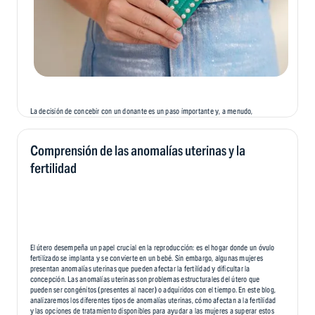
La decisión de concebir con un donante es un paso importante y, a menudo,
emocional en el camino hacia la fertilidad de una persona. Si bien ofrece esperanza
y la oportunidad de crear una familia, también conlleva desafíos emocionales
únicos que pueden afectar a los padres, a los donantes y, eventualmente, al niño. En
Comprensión de las anomalías uterinas y la
este blog, exploraremos el panorama emocional de la concepción de un donante,
ayudando a las personas y a las parejas a recorrer este camino con mayor
fertilidad
comprensión y compasión.
El útero desempeña un papel crucial en la reproducción: es el hogar donde un óvulo
fertilizado se implanta y se convierte en un bebé. Sin embargo, algunas mujeres
presentan anomalías uterinas que pueden afectar la fertilidad y dificultar la
concepción. Las anomalías uterinas son problemas estructurales del útero que
pueden ser congénitos (presentes al nacer) o adquiridos con el tiempo. En este blog,
analizaremos los diferentes tipos de anomalías uterinas, cómo afectan a la fertilidad
y las opciones de tratamiento disponibles para ayudar a las mujeres a superar estos