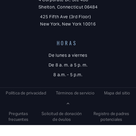
Shelton, Connecticut 06484
425 Fifth Ave (3rd Floor)
New York, New York 10016
HORAS
De lunes a viernes
De 8 a. m. a 5 p. m.
8 a.m. - 5 p.m.
Política de privacidad
Términos de servicio
Mapa del sitio
Preguntas
Solicitud de donación
Registro de padres
frecuentes
de óvulos
potenciales