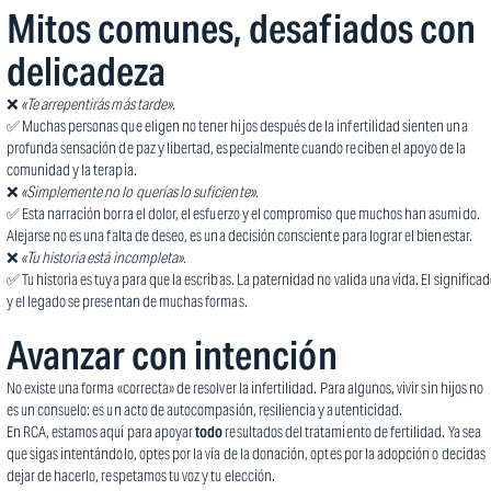
Mitos comunes, desafiados con
delicadeza
❌
«Te arrepentirás más tarde».
✅ Muchas personas que eligen no tener hijos después de la infertilidad sienten una
profunda sensación de paz y libertad, especialmente cuando reciben el apoyo de la
comunidad y la terapia.
❌
«Simplemente no lo querías lo suficiente».
✅ Esta narración borra el dolor, el esfuerzo y el compromiso que muchos han asumido.
Alejarse no es una falta de deseo, es una decisión consciente para lograr el bienestar.
❌
«Tu historia está incompleta».
✅ Tu historia es tuya para que la escribas. La paternidad no valida una vida. El significa
y el legado se presentan de muchas formas.
Avanzar con intención
No existe una forma «correcta» de resolver la infertilidad. Para algunos, vivir sin hijos no
es un consuelo: es un acto de autocompasión, resiliencia y autenticidad.
En RCA, estamos aquí para apoyar
todo
resultados del tratamiento de fertilidad. Ya sea
que sigas intentándolo, optes por la vía de la donación, optes por la adopción o decidas
dejar de hacerlo, respetamos tu voz y tu elección.