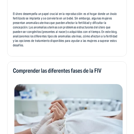
El útero desempeña un papel crucial en la reproducción: es el hogar donde un óvulo
fertilizado se implanta y se convierte en un bebé. Sin embargo, algunas mujeres
presentan anomalías uterinas que pueden afectar la fertilidad y dificultar la
concepción. Las anomalías uterinas son problemas estructurales del útero que
pueden ser congénitos (presentes al nacer) o adquiridos con el tiempo. En este blog,
analizaremos los diferentes tipos de anomalías uterinas, cómo afectan a la fertilidad
y las opciones de tratamiento disponibles para ayudar a las mujeres a superar estos
desafíos.
Comprender las diferentes fases de la FIV