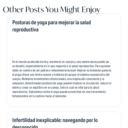
Other Posts You Might Enjoy
Posturas de yoga para mejorar la salud
reproductiva
En el mundo acelerado de hoy, mantener un cuerpo y una mente sanos puede ser
un desafío, especialmente en lo que respecta a la salud reproductiva. Para quienes
están en camino de ser padres o simplemente buscan mejorar su bienestar general,
el yoga ofrece una forma natural y holística de apoyar el sistema reproductivo del
cuerpo. Mediante movimientos intencionales, una respiración consciente y la
relajación, determinadas posturas de yoga pueden mejorar la circulación, reducir el
estrés y crear un equilibrio en el cuerpo, todo lo cual es vital para la salud
reproductiva. Exploremos cómo el yoga puede convertirse en una herramienta
fortalecedora en tu camino hacia el bienestar.
Infertilidad inexplicable: navegando por lo
desconocido