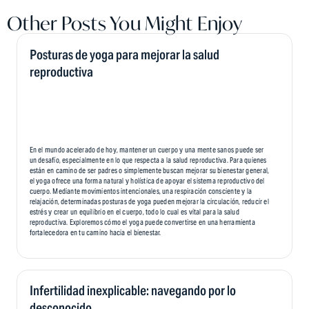
Other Posts You Might Enjoy
Posturas de yoga para mejorar la salud
reproductiva
En el mundo acelerado de hoy, mantener un cuerpo y una mente sanos puede ser
un desafío, especialmente en lo que respecta a la salud reproductiva. Para quienes
están en camino de ser padres o simplemente buscan mejorar su bienestar general,
el yoga ofrece una forma natural y holística de apoyar el sistema reproductivo del
cuerpo. Mediante movimientos intencionales, una respiración consciente y la
relajación, determinadas posturas de yoga pueden mejorar la circulación, reducir el
estrés y crear un equilibrio en el cuerpo, todo lo cual es vital para la salud
reproductiva. Exploremos cómo el yoga puede convertirse en una herramienta
fortalecedora en tu camino hacia el bienestar.
Infertilidad inexplicable: navegando por lo
desconocido