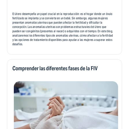
El útero desempeña un papel crucial en la reproducción: es el hogar donde un óvulo
fertilizado se implanta y se convierte en un bebé. Sin embargo, algunas mujeres
presentan anomalías uterinas que pueden afectar la fertilidad y dificultar la
concepción. Las anomalías uterinas son problemas estructurales del útero que
pueden ser congénitos (presentes al nacer) o adquiridos con el tiempo. En este blog,
analizaremos los diferentes tipos de anomalías uterinas, cómo afectan a la fertilidad
y las opciones de tratamiento disponibles para ayudar a las mujeres a superar estos
desafíos.
Comprender las diferentes fases de la FIV