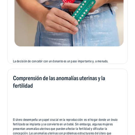
La decisión de concebir con un donante es un paso importante y, a menudo,
emocional en el camino hacia la fertilidad de una persona. Si bien ofrece esperanza
y la oportunidad de crear una familia, también conlleva desafíos emocionales
únicos que pueden afectar a los padres, a los donantes y, eventualmente, al niño. En
Comprensión de las anomalías uterinas y la
este blog, exploraremos el panorama emocional de la concepción de un donante,
ayudando a las personas y a las parejas a recorrer este camino con mayor
fertilidad
comprensión y compasión.
El útero desempeña un papel crucial en la reproducción: es el hogar donde un óvulo
fertilizado se implanta y se convierte en un bebé. Sin embargo, algunas mujeres
presentan anomalías uterinas que pueden afectar la fertilidad y dificultar la
concepción. Las anomalías uterinas son problemas estructurales del útero que