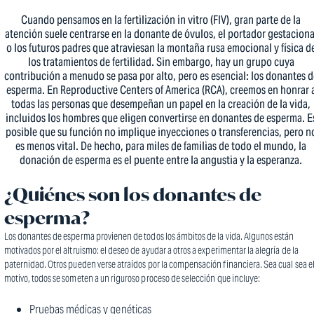
Cuando pensamos en la fertilización in vitro (FIV), gran parte de la
atención suele centrarse en la donante de óvulos, el portador gestaciona
o los futuros padres que atraviesan la montaña rusa emocional y física d
los tratamientos de fertilidad. Sin embargo, hay un grupo cuya
contribución a menudo se pasa por alto, pero es esencial: los donantes d
esperma. En Reproductive Centers of America (RCA), creemos en honrar 
todas las personas que desempeñan un papel en la creación de la vida,
incluidos los hombres que eligen convertirse en donantes de esperma. E
posible que su función no implique inyecciones o transferencias, pero n
es menos vital. De hecho, para miles de familias de todo el mundo, la
donación de esperma es el puente entre la angustia y la esperanza.
¿Quiénes son los donantes de
esperma?
Los donantes de esperma provienen de todos los ámbitos de la vida. Algunos están
motivados por el altruismo: el deseo de ayudar a otros a experimentar la alegría de la
paternidad. Otros pueden verse atraídos por la compensación financiera. Sea cual sea e
motivo, todos se someten a un riguroso proceso de selección que incluye:
Pruebas médicas y genéticas