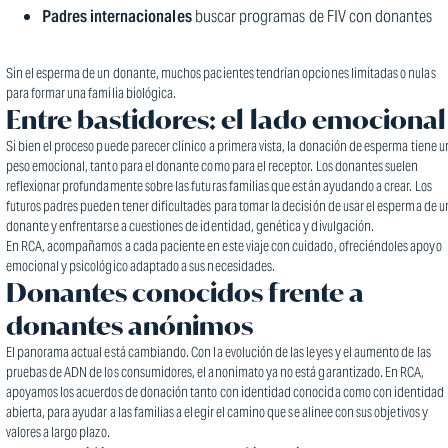
Padres internacionales
buscar programas de FIV con donantes
Sin el esperma de un donante, muchos pacientes tendrían opciones limitadas o nulas
para formar una familia biológica.
Entre bastidores: el lado emocional
Si bien el proceso puede parecer clínico a primera vista, la donación de esperma tiene u
peso emocional, tanto para el donante como para el receptor. Los donantes suelen
reflexionar profundamente sobre las futuras familias que están ayudando a crear. Los
futuros padres pueden tener dificultades para tomar la decisión de usar el esperma de u
donante y enfrentarse a cuestiones de identidad, genética y divulgación.
En RCA, acompañamos a cada paciente en este viaje con cuidado, ofreciéndoles apoyo
emocional y psicológico adaptado a sus necesidades.
Donantes conocidos frente a
donantes anónimos
El panorama actual está cambiando. Con la evolución de las leyes y el aumento de las
pruebas de ADN de los consumidores, el anonimato ya no está garantizado. En RCA,
apoyamos los acuerdos de donación tanto con identidad conocida como con identidad
abierta, para ayudar a las familias a elegir el camino que se alinee con sus objetivos y
valores a largo plazo.