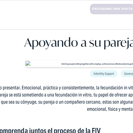
RODUCTIVEAMERICA.COM
+1 (203) 221-3424
PROGRAME UNA VISITA
S
TRATAMIENTOS
DONACIÓN DE ÓVULOS
GESTACIÓN SUBROGADA
COST
Apoyando a su pareja
Infertility Support
General
 presentar. Emocional, práctica y consistentemente, la fecundación in vitr
areja se está sometiendo a una fecundación in vitro, tu papel de ofrecer 
 que sea su cónyuge, su pareja o un compañero cercano, estas son algunas
emocional, física y ment
omprenda juntos el proceso de la FIV