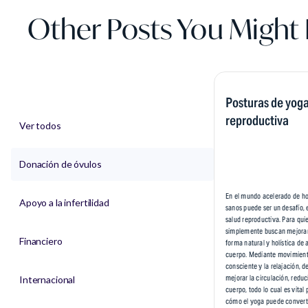
Other Posts You Might 
Posturas de yoga
reproductiva
Ver todos
Donación de óvulos
En el mundo acelerado de h
Apoyo a la infertilidad
sanos puede ser un desafío, 
salud reproductiva. Para qui
simplemente buscan mejorar 
Financiero
forma natural y holística de
cuerpo. Mediante movimiento
consciente y la relajación,
mejorar la circulación, reduci
Internacional
cuerpo, todo lo cual es vital
cómo el yoga puede converti