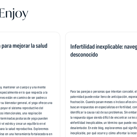
Enjoy
 para mejorar la salud
Infertilidad inexplicable: nave
desconocido
oy, mantener un cuerpo y una mente
Para las parejas o personas que intentan concebir, e
especialmente en lo que respecta a la
paternidad puede estar lleno de anticipación, espera
enes están en camino de ser padres o
frustración. Cuando pasan meses o incluso años sin
su bienestar general, el yoga ofrece una
buscan respuestas en especialistas en fertilidad, co
 apoyar el sistema reproductivo del
identificar la causa raíz de sus problemas. Sin emba
s intencionales, una respiración
la respuesta sigue siendo difícil de encontrar: se les
 determinadas posturas de yoga pueden
«infertilidad inexplicable», un término que puede res
r el estrés y crear un equilibrio en el
desalentador. En este blog, exploraremos qué significa
 para la salud reproductiva. Exploremos
inexplicable, por qué ocurre y cómo afrontar la inc
rse en una herramienta fortalecedora en