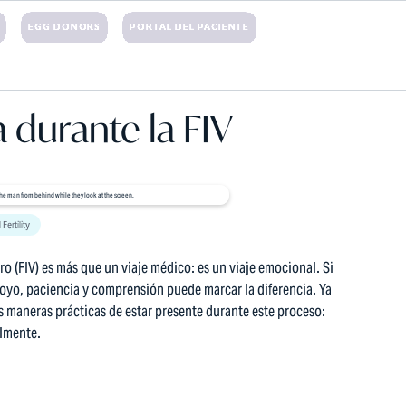
EGG DONORS
PORTAL DEL PACIENTE
OS Y SEGURO
RECURSOS
BLOG
CONTACTAR
 durante la FIV
 Fertility
o (FIV) es más que un viaje médico: es un viaje emocional. Si
apoyo, paciencia y comprensión puede marcar la diferencia. Ya
 maneras prácticas de estar presente durante este proceso:
almente.