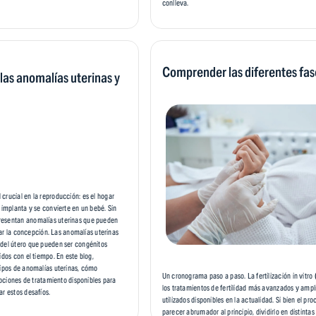
conlleva.
Comprender las diferentes fase
as anomalías uterinas y
crucial en la reproducción: es el hogar
 implanta y se convierte en un bebé. Sin
resentan anomalías uterinas que pueden
ultar la concepción. Las anomalías uterinas
 del útero que pueden ser congénitos
idos con el tiempo. En este blog,
tipos de anomalías uterinas, cómo
Un cronograma paso a paso. La fertilización in vitro 
 opciones de tratamiento disponibles para
los tratamientos de fertilidad más avanzados y amp
ar estos desafíos.
utilizados disponibles en la actualidad. Si bien el pr
parecer abrumador al principio, dividirlo en distinta