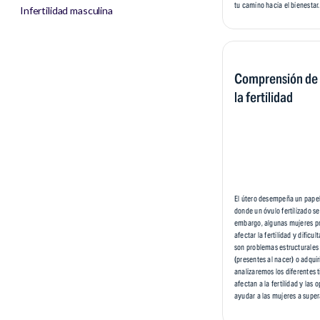
tu camino hacia el bienestar.
Infertilidad masculina
Comprensión de l
la fertilidad
El útero desempeña un papel 
donde un óvulo fertilizado se
embargo, algunas mujeres p
afectar la fertilidad y dific
son problemas estructurales
(presentes al nacer) o adquir
analizaremos los diferentes 
afectan a la fertilidad y las
ayudar a las mujeres a super