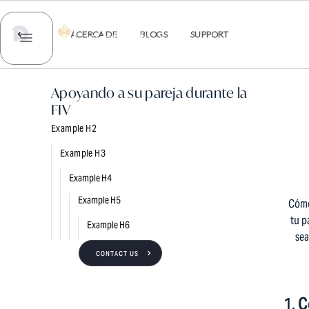
INFO@REP
ACERCA DE
BLOGS
SUPPORT
ACERCA DE NOSOTROS
SERVICIO
Apoyando a su pareja durante la
FIV
Example H2
Example H3
Example H4
Example H5
Cómo
tu p
Example H6
sea
CONTACT US
1.
C