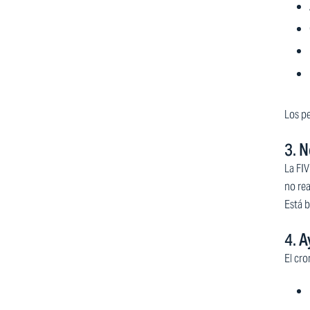
Los p
3.
N
La FIV
no rea
Está 
4.
A
El cr