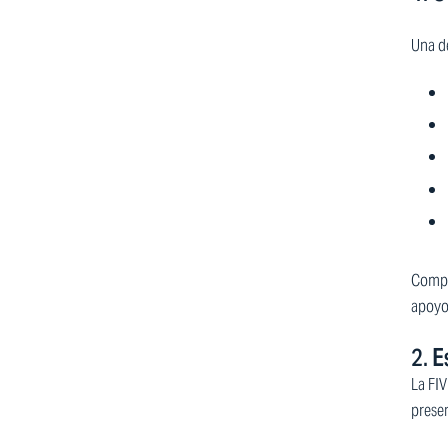
Una de
Compre
apoyo
2.
E
La FIV
presen