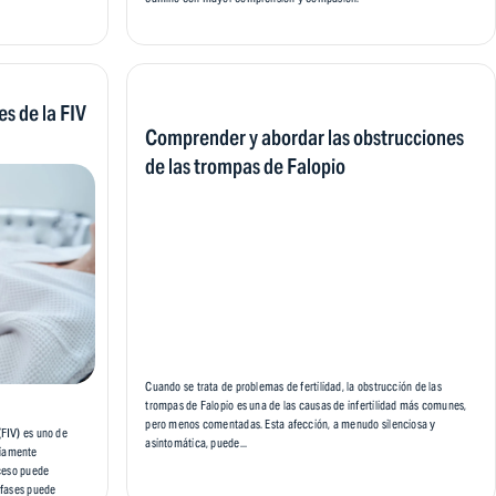
s de la FIV
Comprender y abordar las obstrucciones
de las trompas de Falopio
Cuando se trata de problemas de fertilidad, la obstrucción de las
trompas de Falopio es una de las causas de infertilidad más comunes,
pero menos comentadas. Esta afección, a menudo silenciosa y
(FIV) es uno de
asintomática, puede...
liamente
oceso puede
s fases puede