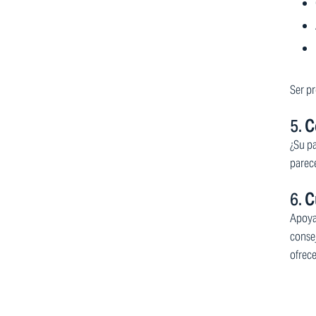
Ser pr
5.
C
¿Su pa
parece
6.
C
Apoya
consej
ofrece