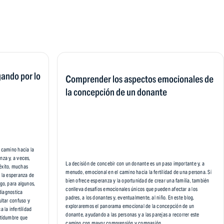
gando por lo
Comprender los aspectos emocionales de
la concepción de un donante
l camino hacia la
nza y, a veces,
La decisión de concebir con un donante es un paso importante y, a
 éxito, muchas
menudo, emocional en el camino hacia la fertilidad de una persona. Si
n la esperanza de
bien ofrece esperanza y la oportunidad de crear una familia, también
rgo, para algunos,
conlleva desafíos emocionales únicos que pueden afectar a los
 diagnostica
padres, a los donantes y, eventualmente, al niño. En este blog,
ultar confuso y
exploraremos el panorama emocional de la concepción de un
 la infertilidad
donante, ayudando a las personas y a las parejas a recorrer este
ertidumbre que
camino con mayor comprensión y compasión.