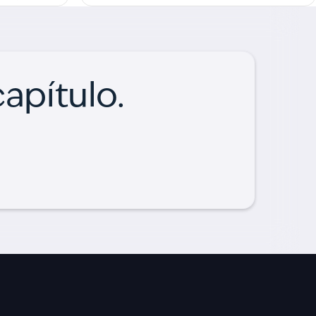
 vamos a...
capítulo.