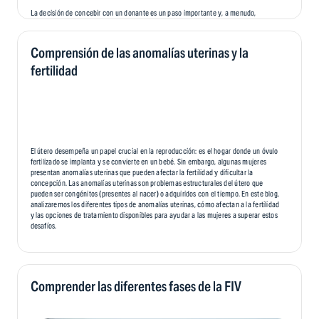
La decisión de concebir con un donante es un paso importante y, a menudo,
emocional en el camino hacia la fertilidad de una persona. Si bien ofrece esperanza
y la oportunidad de crear una familia, también conlleva desafíos emocionales
únicos que pueden afectar a los padres, a los donantes y, eventualmente, al niño. En
Comprensión de las anomalías uterinas y la
este blog, exploraremos el panorama emocional de la concepción de un donante,
ayudando a las personas y a las parejas a recorrer este camino con mayor
fertilidad
comprensión y compasión.
El útero desempeña un papel crucial en la reproducción: es el hogar donde un óvulo
fertilizado se implanta y se convierte en un bebé. Sin embargo, algunas mujeres
presentan anomalías uterinas que pueden afectar la fertilidad y dificultar la
concepción. Las anomalías uterinas son problemas estructurales del útero que
pueden ser congénitos (presentes al nacer) o adquiridos con el tiempo. En este blog,
analizaremos los diferentes tipos de anomalías uterinas, cómo afectan a la fertilidad
y las opciones de tratamiento disponibles para ayudar a las mujeres a superar estos
desafíos.
Comprender las diferentes fases de la FIV