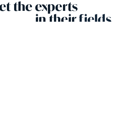
t the experts
in
their
fields
Dr. J. Feldman DePinho
Dr. Le
Fundador, MD, FACOG, BPharm
Director del 
 ready for your next c