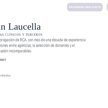
UCTIVEAMERICA.COM
+1 (203) 221-3424
PROGRAME UNA VISITA
TRATAMIENTOS
DONACIÓN DE ÓVULOS
GESTACIÓN SUBROGADA
COSTOS Y S
n Laucella
S CLÍNICOS Y TERCEROS
subrogación de RCA, con más de una década de experiencia
iones entre agencias, la selección de donantes y el
pasión incomparables.
tact
ndador